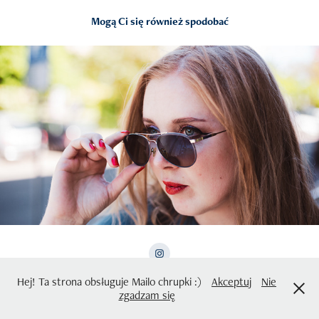
Mogą Ci się również spodobać
2024
Maryna
Hej! Ta strona obsługuje Mailo chrupki :)
Akceptuj
Nie
Stworzone dzięki
Adobe Portfolio
zgadzam się